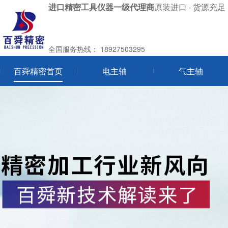
进口精密工具仪器一级代理商
原装进口 · 货源充足 
全国服务热线：
18927503295
百舜精密首页
电主轴
气主轴