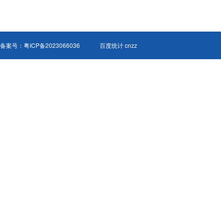
备案号：
粤ICP备2023066036
百度统计 cnzz