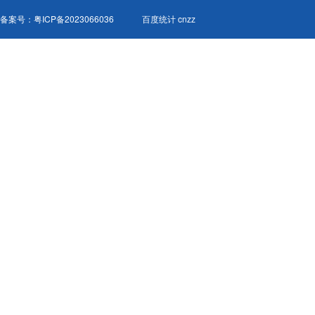
备案号：
粤ICP备2023066036
百度统计 cnzz