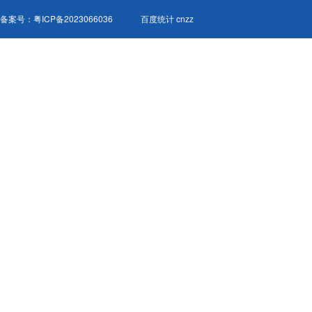
备案号：
粤ICP备2023066036
百度统计 cnzz