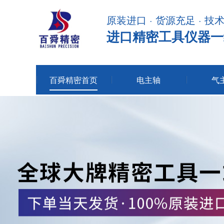
原装进口 · 货源充足 · 技
进口精密工具仪器一
百舜精密首页
电主轴
气