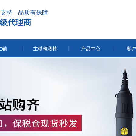
术支持 · 品质有保障
级代理商
主轴
主轴检测棒
产品中心
客