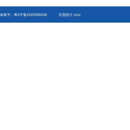
备案号：
粤ICP备2023066036
百度统计 cnzz