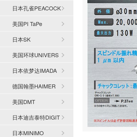
日本孔雀PEACOCK
美国PI TaPe
日本SK
美国环球UNIVERS
AL
日本依梦达IMADA
德国翰墨HAIMER
美国DMT
日本迪吉泰特DIGIT
ECH
日本MINIMO