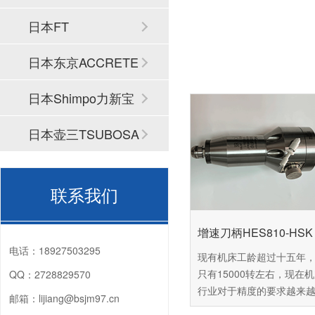
日本FT
日本东京ACCRETE
CH
日本Shimpo力新宝
日本壶三TSUBOSA
N
联系我们
增速刀柄HES810-HSK 
电话：
18927503295
现有机床工龄超过十五年
只有15000转左右，现在
QQ：
2728829570
行业对于精度的要求越来
邮箱：
lijiang@bsjm97.cn
这台机床已经难以达到用