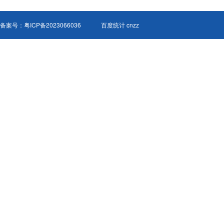
备案号：
粤ICP备2023066036
百度统计 cnzz