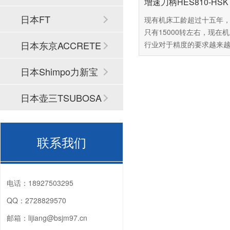
增速刀柄HES810-HSK 
日本FT
现有机床工龄超过十五年
只有15000转左右，现在
日本东京ACCRETE
行业对于精度的要求越来
这台机床已经难以达到用
准，可是市面上的新机场
CH
日本Shimpo力新宝
60万以上，普通中小企业
受这么高昂的价格，由此
日本壶三TSUBOSA
百舜精密，看能不能找到
解决方案，百舜精密专注
N
轴动力头十四年，推荐您
联系我们
NSK的CNC加工中心增速
HES810-HSK A63，下
细介绍这款产品。
电话：
18927503295
QQ：
2728829570
邮箱：
lijiang@bsjm97.cn