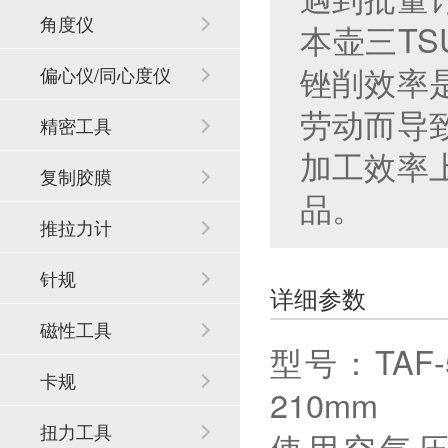
角度仪
本壶三TS
锉削效率
偏心仪/同心度仪
劳动而导
精密工具
加工效率
复制胶膜
品。
推拉力计
针规
详细参数
磁性工具
型号：TA
卡规
210mm
扭力工具
使用空气压