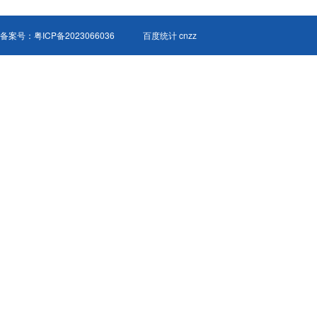
备案号：
粤ICP备2023066036
百度统计 cnzz