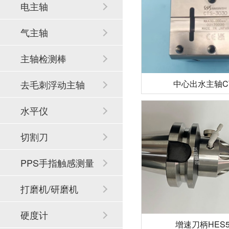
电主轴
气主轴
主轴检测棒
中心出水主轴CT
去毛刺浮动主轴
水平仪
切割刀
PPS手指触感测量
系统
打磨机/研磨机
硬度计
增速刀柄HES51