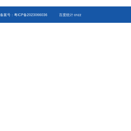
备案号：
粤ICP备2023066036
百度统计 cnzz