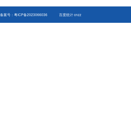
备案号：
粤ICP备2023066036
百度统计 cnzz