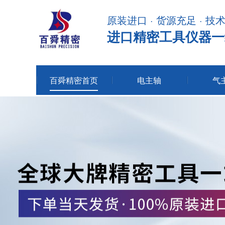
原装进口 · 货源充足 · 技
进口精密工具仪器一
百舜精密首页
电主轴
气