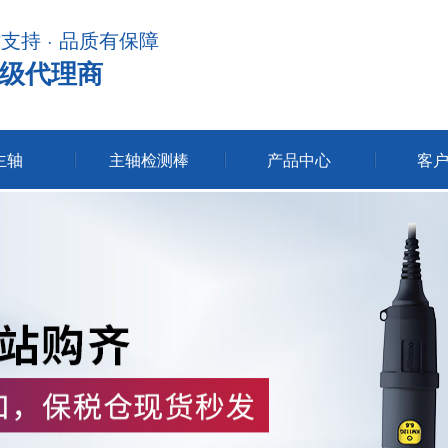
术支持 · 品质有保障
级代理商
主轴
主轴检测棒
产品中心
客