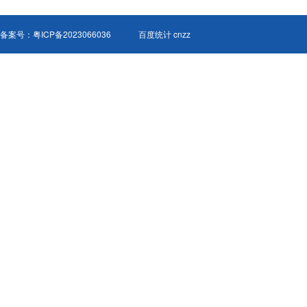
备案号：
粤ICP备2023066036
百度统计 cnzz