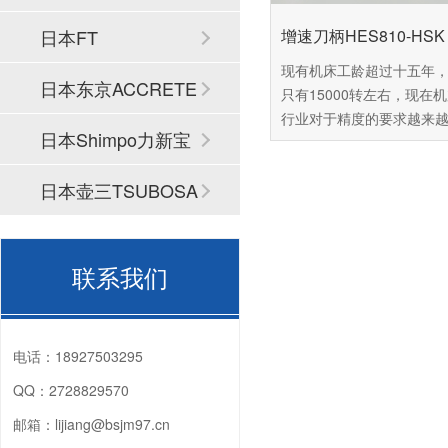
增速刀柄HES810-HSK 
日本FT
现有机床工龄超过十五年
日本东京ACCRETE
只有15000转左右，现在
行业对于精度的要求越来
CH
日本Shimpo力新宝
这台机床已经难以达到用
准，可是市面上的新机场
日本壶三TSUBOSA
60万以上，普通中小企业
受这么高昂的价格，由此
N
百舜精密，看能不能找到
解决方案，百舜精密专注
联系我们
轴动力头十四年，推荐您
NSK的CNC加工中心增速
HES810-HSK A63，下
电话：
18927503295
细介绍这款产品。
QQ：
2728829570
邮箱：
lijiang@bsjm97.cn