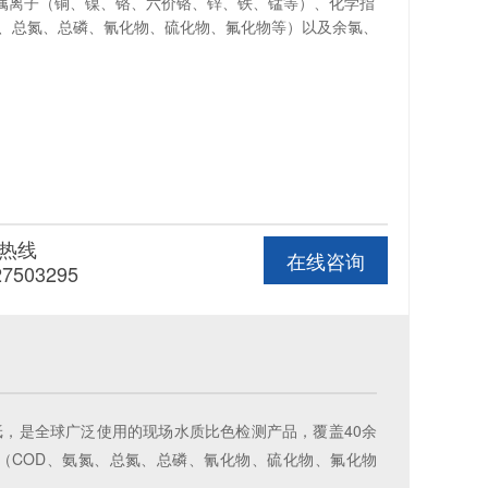
属离子（铜、镍、铬、六价铬、锌、铁、锰等）、化学指
氮、总氮、总磷、氰化物、硫化物、氟化物等）以及余氯、
热线
在线咨询
27503295
测试纸，是全球广泛使用的现场水质比色检测产品，覆盖40余
（COD、氨氮、总氮、总磷、氰化物、硫化物、氟化物