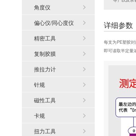
角度仪
偏心仪/同心度仪
详细参数
精密工具
每支为PE塑胶
即可读取半定量
复制胶膜
推拉力计
针规
磁性工具
卡规
扭力工具