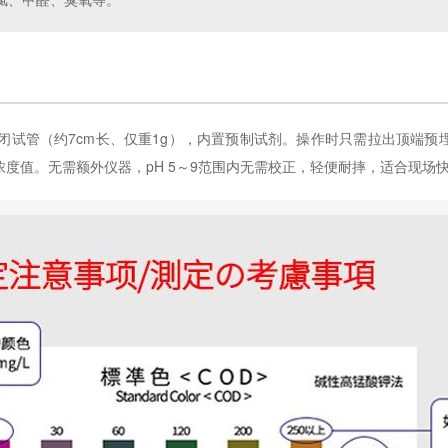
封闭试管（约7cm长、仅重1g），内置预制试剂。操作时只需拉出顶端预
浓度值。无需额外仪器，pH 5～9范围内无需校正，轻便耐摔，适合现场