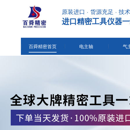
原装进口 · 货源充足 · 技
进口精密工具仪器一
百舜精密首页
电主轴
气