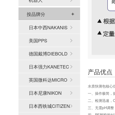
按品牌分
日本中西NAKANIS
HI
美国PPS
德国戴博DIEBOLD
日本强力KANETEC
产品优点
英国微科达MICRO
水质快测包核心
SET
日本尼康NIKON
一、操作极简，
二、检测迅速，C
日本西铁城CITIZEN
三、无需pH调整
四、PE塑胶管