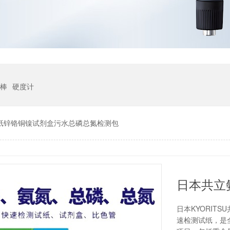
棒
硬度计
纸锌铬铜镍试剂盒污水总磷总氮检测包
日本KYORIT
速检测试纸，是