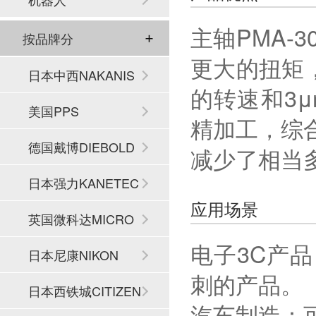
主轴PMA-
按品牌分
更大的扭矩
日本中西NAKANIS
的转速和3
HI
美国PPS
精加工，综
德国戴博DIEBOLD
减少了相当
日本强力KANETEC
应用场景
英国微科达MICRO
电子3C产
SET
日本尼康NIKON
刺的产品。
日本西铁城CITIZEN
汽车制造：