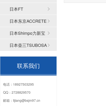
这台机床已经难以达到用
日本FT
准，可是市面上的新机场
60万以上，普通中小企业
日本东京ACCRETE
受这么高昂的价格，由此
百舜精密，看能不能找到
解决方案，百舜精密专注
CH
日本Shimpo力新宝
轴动力头十四年，推荐您
NSK的CNC加工中心增速
日本壶三TSUBOSA
HES810-HSK A63，下
细介绍这款产品。
N
联系我们
电话：
18927503295
QQ：
2728829570
邮箱：
lijiang@bsjm97.cn