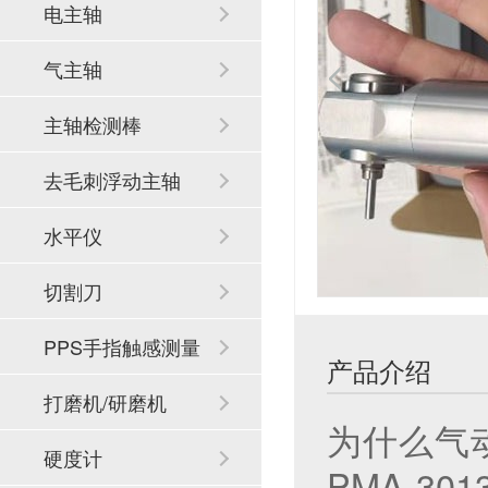
电主轴
气主轴
主轴检测棒
去毛刺浮动主轴
水平仪
切割刀
PPS手指触感测量
产品介绍
系统
打磨机/研磨机
为什么气动
硬度计
PMA-3