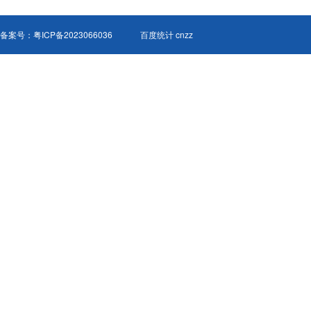
备案号：
粤ICP备2023066036
百度统计 cnzz