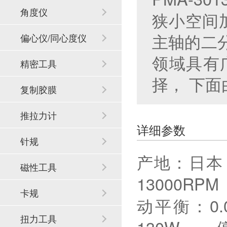
角度仪
狭小空间加
主轴的二
偏心仪/同心度仪
领域具有
精密工具
择， 下
复制胶膜
推拉力计
详细参数
针规
产地：日本
磁性工具
13000R
卡规
动平衡：
扭力工具