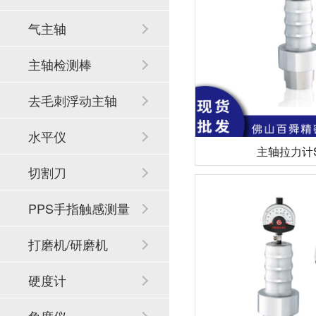
气主轴
主轴检测棒
去毛刺浮动主轴
水平仪
主轴拉力计S
切割刀
PPS手指触感测量
系统
打磨机/研磨机
硬度计