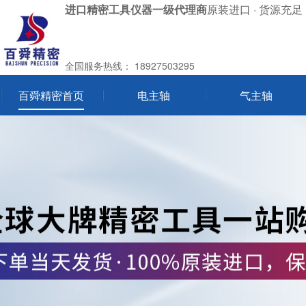
进口精密工具仪器一级代理商
原装进口 · 货源充足 
全国服务热线：
18927503295
百舜精密首页
电主轴
气主轴