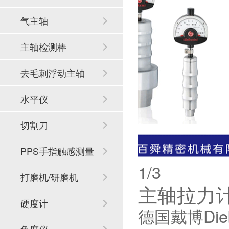
气主轴
主轴检测棒
去毛刺浮动主轴
水平仪
切割刀
PPS手指触感测量
1
/3
系统
打磨机/研磨机
主轴拉力计H
硬度计
德国戴博Die