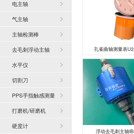
电主轴
气主轴
主轴检测棒
孔雀曲轴测量表U2
去毛刺浮动主轴
水平仪
切割刀
PPS手指触感测量
系统
打磨机/研磨机
硬度计
浮动去毛刺主轴IBJG