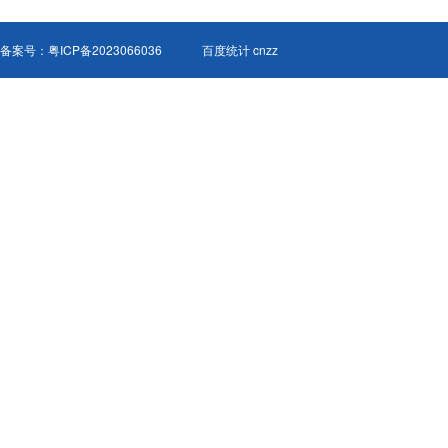
备案号：
粤ICP备2023066036
百度统计 cnzz