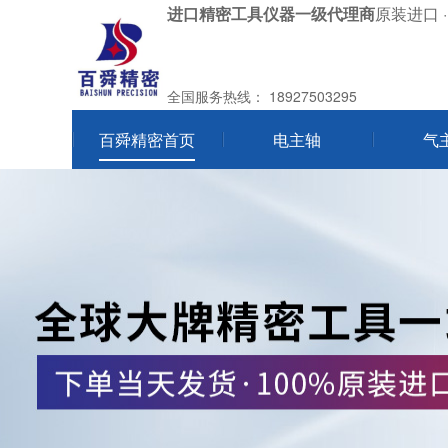
进口精密工具仪器一级代理商
原装进口 ·
全国服务热线：
18927503295
百舜精密首页
电主轴
气