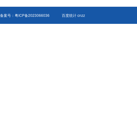
备案号：
粤ICP备2023066036
百度统计 cnzz