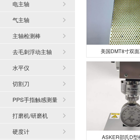
电主轴
气主轴
主轴检测棒
美国DMT8寸双
去毛刺浮动主轴
水平仪
切割刀
PPS手指触感测量
系统
打磨机/研磨机
硬度计
ASKER邵氏D