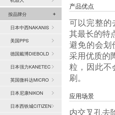
产品优点
按品牌分
可以完整的
日本中西NAKANIS
其最长的特
HI
美国PPS
避免的会划伤
采用优质的
德国戴博DIEBOLD
粒，因此不
日本强力KANETEC
刷。
英国微科达MICRO
SET
日本尼康NIKON
应用场景
日本西铁城CITIZEN
内交叉孔去