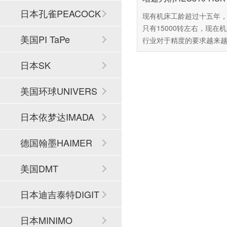
日本孔雀PEACOCK
现有机床工龄超过十五年
只有15000转左右，现在
美国PI TaPe
行业对于精度的要求越来
这台机床已经难以达到用
日本SK
准，可是市面上的新机场
60万以上，普通中小企业
受这么高昂的价格，由此
美国环球UNIVERS
百舜精密，看能不能找到
解决方案，百舜精密专注
AL
日本依梦达IMADA
轴动力头十四年，推荐您
NSK的CNC加工中心增速
德国翰墨HAIMER
HES810-HSK A63，下
细介绍这款产品。
美国DMT
日本迪吉泰特DIGIT
ECH
日本MINIMO