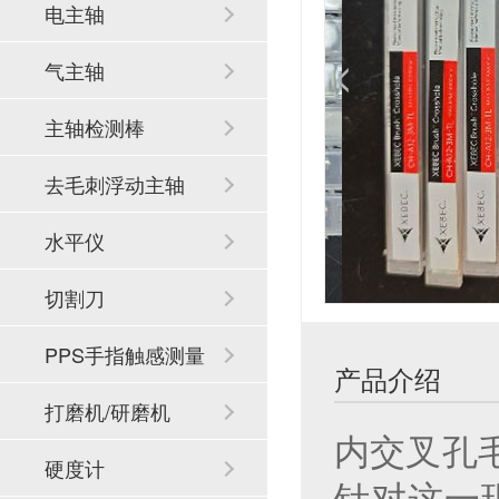
电主轴
气主轴
主轴检测棒
去毛刺浮动主轴
水平仪
切割刀
PPS手指触感测量
产品介绍
系统
打磨机/研磨机
内交叉孔
硬度计
针对这一