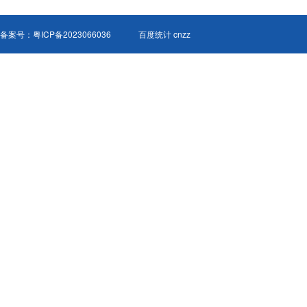
备案号：
粤ICP备2023066036
百度统计 cnzz