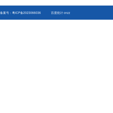
备案号：
粤ICP备2023066036
百度统计 cnzz