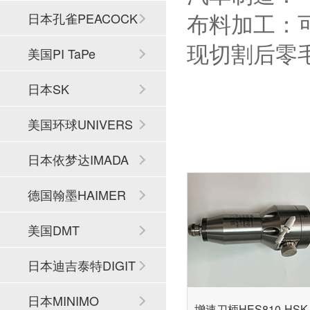
布料加工：
日本孔雀PEACOCK
现切割后零
美国PI TaPe
日本SK
美国环球UNIVERS
AL
日本依梦达IMADA
德国翰墨HAIMER
美国DMT
日本迪吉泰特DIGIT
ECH
日本MINIMO
增速刀柄HES810-HSK 