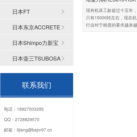
现有机床工龄超过十五年
日本FT
只有15000转左右，现在
行业对于精度的要求越来
日本东京ACCRETE
这台机床已经难以达到用
准，可是市面上的新机场
CH
日本Shimpo力新宝
60万以上，普通中小企业
受这么高昂的价格，由此
日本壶三TSUBOSA
百舜精密，看能不能找到
解决方案，百舜精密专注
N
轴动力头十四年，推荐您
联系我们
NSK的CNC加工中心增速
HES810-HSK A63，下
细介绍这款产品。
电话：
18927503295
QQ：
2728829570
邮箱：
lijiang@bsjm97.cn