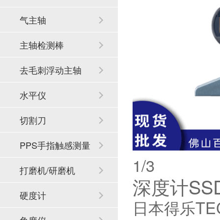
气主轴
主轴检测棒
去毛刺浮动主轴
水平仪
切割刀
PPS手指触感测量
2
/3
系统
打磨机/研磨机
深度计SSD
硬度计
日本得乐TEC