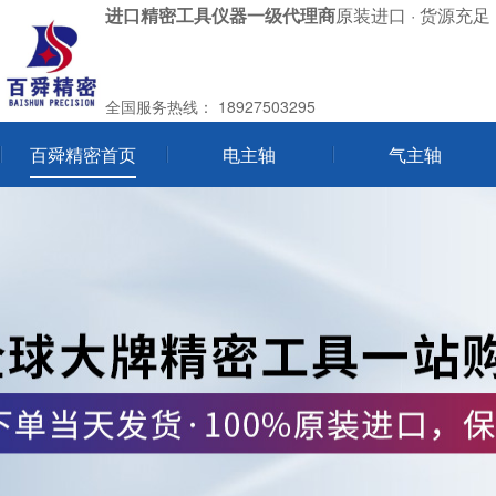
进口精密工具仪器一级代理商
原装进口 · 货源充足 
全国服务热线：
18927503295
百舜精密首页
电主轴
气主轴