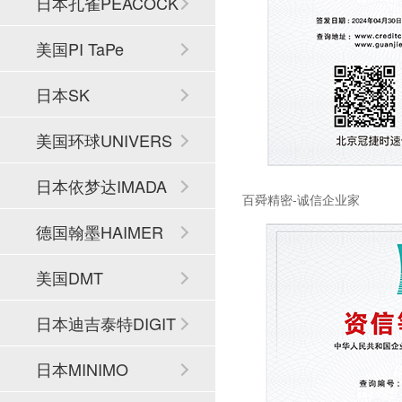
日本孔雀PEACOCK
美国PI TaPe
日本SK
美国环球UNIVERS
AL
日本依梦达IMADA
百舜精密-诚信企业家
德国翰墨HAIMER
美国DMT
日本迪吉泰特DIGIT
ECH
日本MINIMO