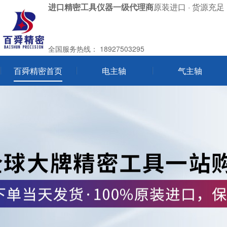
进口精密工具仪器一级代理商
原装进口 · 货源充足 
全国服务热线：
18927503295
百舜精密首页
电主轴
气主轴