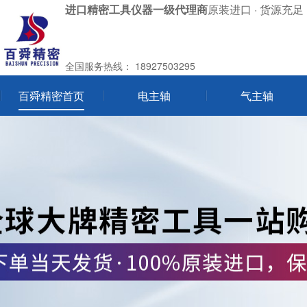
进口精密工具仪器一级代理商
原装进口 · 货源充足 
全国服务热线：
18927503295
百舜精密首页
电主轴
气主轴