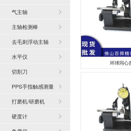
气主轴
主轴检测棒
去毛刺浮动主轴
水平仪
环球同心
切割刀
PPS手指触感测量
系统
打磨机/研磨机
硬度计