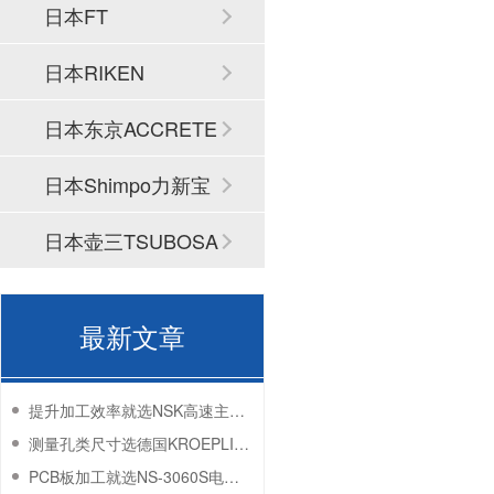
日本FT
日本RIKEN
日本东京ACCRETE
CH
日本Shimpo力新宝
日本壶三TSUBOSA
N
最新文章
提升加工效率就选NSK高速主轴-百舜精密
测量孔类尺寸选德国KROEPLIN卡规-百舜精密
PCB板加工就选NS-3060S电主轴-百舜精密