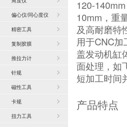
角度仪
120-140
10mm，重
偏心仪/同心度仪
及高耐磨特
精密工具
用于CNC
复制胶膜
盖发动机缸
推拉力计
面处理，如
针规
短加工时间
磁性工具
产品特点
卡规
扭力工具