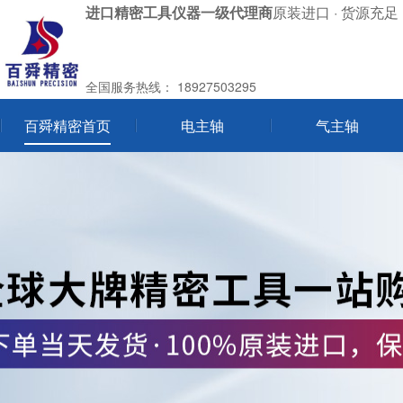
进口精密工具仪器一级代理商
原装进口 · 货源充足 
全国服务热线：
18927503295
百舜精密首页
电主轴
气主轴