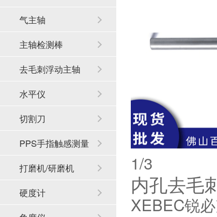
气主轴
主轴检测棒
去毛刺浮动主轴
水平仪
切割刀
PPS手指触感测量
2
/3
系统
打磨机/研磨机
内孔去毛刺刷
硬度计
XEBEC锐