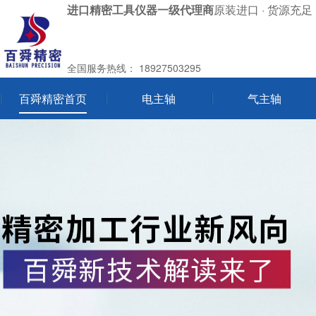
进口精密工具仪器一级代理商
原装进口 · 货源充足 
全国服务热线：
18927503295
百舜精密首页
电主轴
气主轴