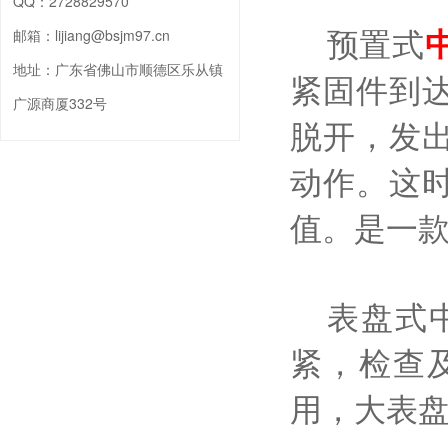
QQ：
2728829570
邮箱：
lijiang@bsjm97.cn
预置式
地址：
广东省佛山市顺德区乐从镇
紧固件到
广源商厦332号
脱开，发
动作。这
值。是一
表盘式
紧，检查
用，大表