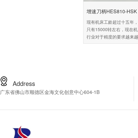
增速刀柄HES810-HSK 
现有机床工龄超过十五年
只有15000转左右，现在
行业对于精度的要求越来
这台机床已经难以达到用
准，可是市面上的新机场
60万以上，普通中小企业
受这么高昂的价格，由此
百舜精密，看能不能找到
解决方案，百舜精密专注
Address
轴动力头十四年，推荐您
广东省佛山市顺德区金海文化创意中心604-1B
NSK的CNC加工中心增速
HES810-HSK A63，下
细介绍这款产品。