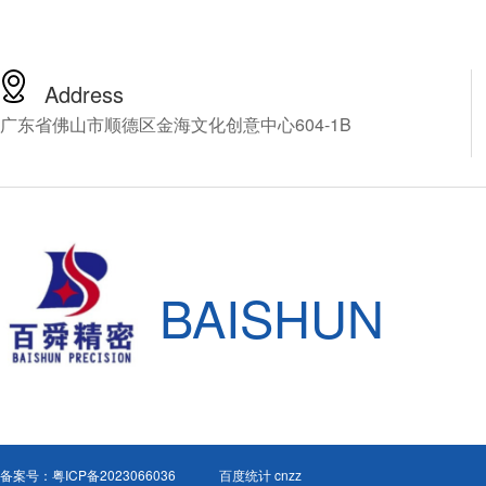
60万以上，普通中小企业
受这么高昂的价格，由此
百舜精密，看能不能找到
解决方案，百舜精密专注
Address
轴动力头十四年，推荐您
广东省佛山市顺德区金海文化创意中心604-1B
NSK的CNC加工中心增速
HES810-HSK A63，下
细介绍这款产品。
BAISHUN
备案号：
粤ICP备2023066036
百度统计 cnzz