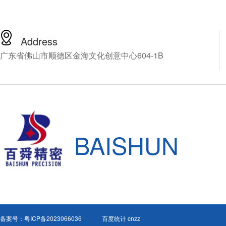
60万以上，普通中小企业
受这么高昂的价格，由此
百舜精密，看能不能找到
解决方案，百舜精密专注
Address
轴动力头十四年，推荐您
广东省佛山市顺德区金海文化创意中心604-1B
NSK的CNC加工中心增速
HES810-HSK A63，下
细介绍这款产品。
BAISHUN
备案号：
粤ICP备2023066036
百度统计 cnzz