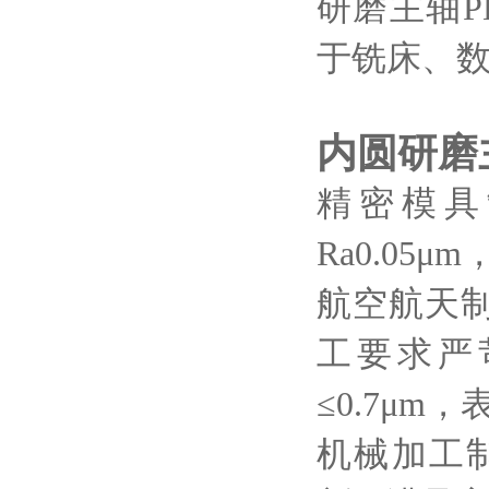
研磨主轴P
于铣床、数
内圆研磨
精密模具
Ra0.05
μ
m
航空航天
工要求严
≤
0.7
μ
m，表
机械加工