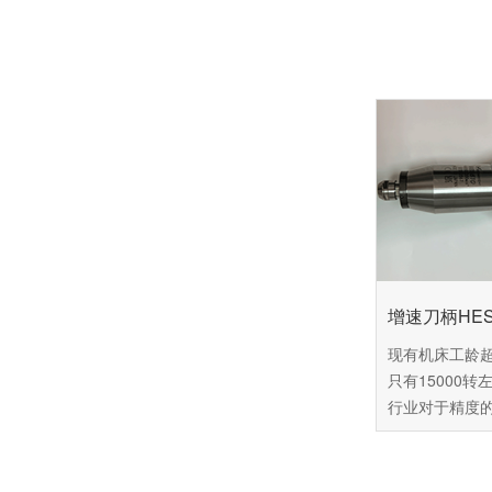
增速刀柄HES8
现有机床工龄
只有15000
行业对于精度
这台机床已经
准，可是市面
60万以上，普