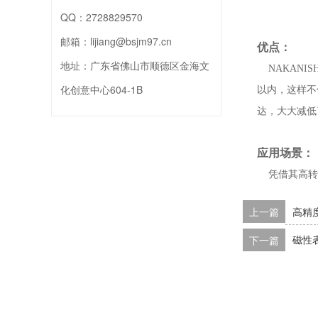
QQ：
2728829570
邮箱：
lijiang@bsjm97.cn
优点：
地址：
广东省佛山市顺德区金海文
NAKAN
化创意中心604-1B
以内，这样不
达，大大减低
应用场景：
凭借其高转
上一篇
高精
下一篇
磁性