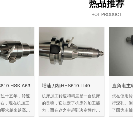
热品推荐
HOT PRODUCT
10-HSK A63
增速刀柄HES510-IT40
直角电主轴
超过十五年，转速
机床加工转速和精度是一台机床
您在使用传
转左右，现在机加工
的灵魂，它决定了机床的加工能
行深孔、侧
的要求越来越高，
力，而在这之中起到决定性作用
了因为主轴
难以达到用户的标
的是主轴。传统主轴体积大、转
加工的情况
上的新机场价格在
速低、精度差，如果想要进行精
舜精密推荐您
通中小企业难以承
加工必须更换全新的主轴，百舜
角电主轴RA