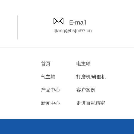
价格，由此来咨询
精密推荐您使用NAKANISHI加工
角电主轴可
能不能找到其他的
中心铝合金铣削电主轴HES510-
难题，让您
舜精密专注进口主
IT40，只需要加装这款主轴即刻
由百舜精密
E-mail
年，推荐您使用
就能获得高达50000转每分钟的
轴。
lijiang@bsjm97.cn
加工中心增速刀柄
转速，是目前中小企业提升主轴
K A63，下面为您详
加工精度较划算的一种方式。
品。
首页
电主轴
气主轴
打磨机/研磨机
产品中心
客户案例
新闻中心
走进百舜精密
网站地图