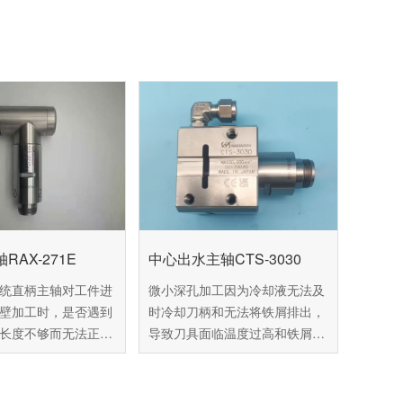
RAX-271E
中心出水主轴CTS-3030
统直柄主轴对工件进
微小深孔加工因为冷却液无法及
壁加工时，是否遇到
时冷却刀柄和无法将铁屑排出，
长度不够而无法正常
导致刀具面临温度过高和铁屑缠
？针对这种现象，百
绕的现象，影响刀具的使用寿命
使用NAKANISHI直
甚至会导致刀具折断，增加工厂
X-271E，采用90°直
运行成本，针对这种情况，百舜