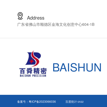
受这么高昂的
百舜精密，看
解决方案，百
Address
轴动力头十四
广东省佛山市顺德区金海文化创意中心604-1B
NSK的CNC
HES810-HS
细介绍这款产
BAISHUN
备案号：
粤ICP备2023066036
百度统计 cnzz