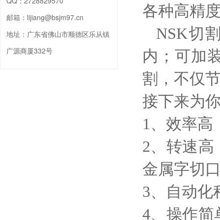
QQ：
2728829570
各种高精
邮箱：
lijiang@bsjm97.cn
NSK切
地址：
广东省佛山市顺德区乐从镇
广源商厦332号
内；可加
割，不仅
接下来为你
1、效率高
2、转速高
金属字切
3、自动化
4、操作简