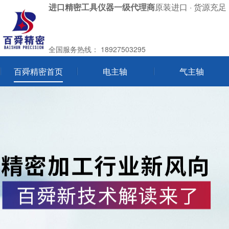
进口精密工具仪器一级代理商
原装进口 · 货源充足 
全国服务热线：
18927503295
百舜精密首页
电主轴
气主轴