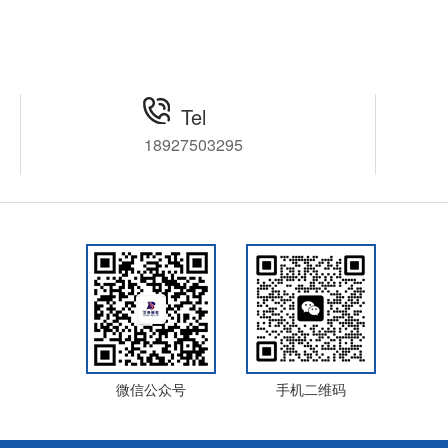
使用NAKANISHI直
甚至会导致刀具折断，增加工厂
X-271E，采用90°直
运行成本，针对这种情况，百舜
完美解决您所遇到的
精密推荐您使用日本中西
轻松完成加工，下面
NAKANISHI高速主轴中心出水主
为您详细介绍这款主
轴CTS-3030，采用主轴中心喷
Tel
冷却液的全新结构，让主轴能够
18927503295
时时刻刻处于冷却液的保护中，
提升加工质量和效率，下面为您
详细介绍。
微信公众号
手机二维码