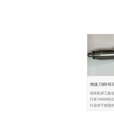
增速刀柄HES8
现有机床工龄
只有15000
行业对于精度
这台机床已经