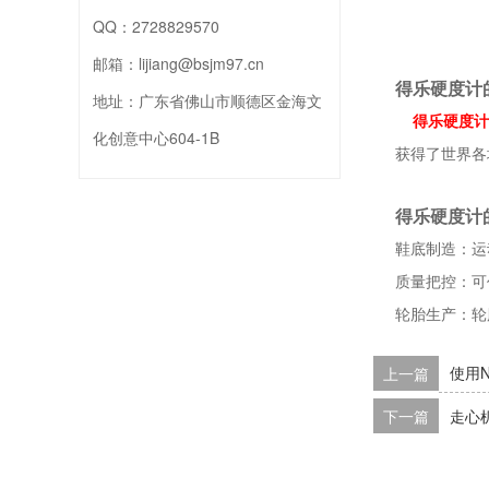
QQ：
2728829570
邮箱：
lijiang@bsjm97.cn
得乐硬度计
地址：
广东省佛山市顺德区金海文
得乐硬度计
化创意中心604-1B
获得了世界各
得乐硬度计
鞋底制造：运
质量把控：可
轮胎生产：轮
上一篇
使用
下一篇
走心