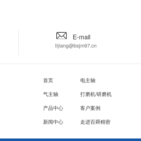
上的新机场价格在
速低、精度差，如果想要进行精
舜精密推荐您
通中小企业难以承
加工必须更换全新的主轴，百舜
角电主轴RA
价格，由此来咨询
精密推荐您使用NAKANISHI加工
角电主轴可
能不能找到其他的
中心铝合金铣削电主轴HES510-
难题，让您
舜精密专注进口主
IT40，只需要加装这款主轴即刻
由百舜精密
E-mail
年，推荐您使用
就能获得高达50000转每分钟的
轴。
lijiang@bsjm97.cn
加工中心增速刀柄
转速，是目前中小企业提升主轴
K A63，下面为您详
加工精度较划算的一种方式。
品。
首页
电主轴
气主轴
打磨机/研磨机
产品中心
客户案例
新闻中心
走进百舜精密
网站地图