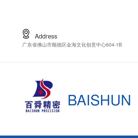
准，可是市面
60万以上，普
受这么高昂的
百舜精密，看
解决方案，百
Address
轴动力头十四
广东省佛山市顺德区金海文化创意中心604-1B
NSK的CNC
HES810-HS
细介绍这款产
BAISHUN