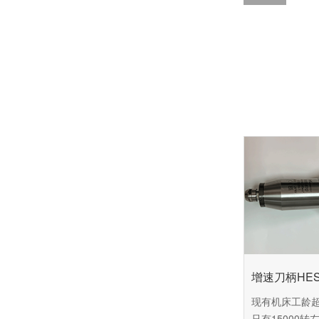
增速刀柄HES8
现有机床工龄
只有15000