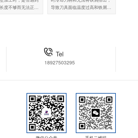
长度不够而无法正常
导致刀具面临温度过高和铁屑缠
？针对这种现象，百
绕的现象，影响刀具的使用寿命
使用NAKANISHI直
甚至会导致刀具折断，增加工厂
X-271E，采用90°直
运行成本，针对这种情况，百舜
完美解决您所遇到的
精密推荐您使用日本中西
轻松完成加工，下面
NAKANISHI高速主轴中心出水主
为您详细介绍这款主
轴CTS-3030，采用主轴中心喷
Tel
冷却液的全新结构，让主轴能够
18927503295
时时刻刻处于冷却液的保护中，
提升加工质量和效率，下面为您
详细介绍。
微信公众号
手机二维码