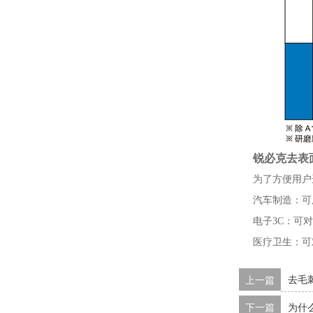
锐必克去表
为了方便用户
汽车制造：可
电子
3C：可
医疗卫生：可
上一篇
去毛
下一篇
为什么