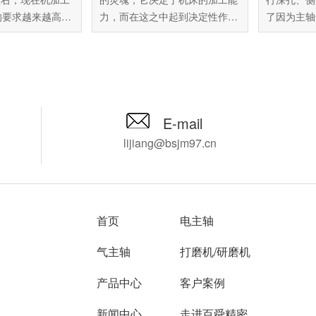
的要求越来越高，
力，而在这之中起到决定性作用
了因为主轴
难以达到用户的标
的是主轴。传统主轴体积大、转
加工的情况
上的新机场价格在
速低、精度差，如果想要进行精
舜精密推荐您
通中小企业难以承
加工必须更换全新的主轴，百舜
角电主轴RA
价格，由此来咨询
精密推荐您使用NAKANISHI加工
角电主轴可
能不能找到其他的
中心铝合金铣削电主轴HES510-
难题，让您
舜精密专注进口主
IT40，只需要加装这款主轴即刻
由百舜精密
E-mail
年，推荐您使用
就能获得高达50000转每分钟的
轴。
lijiang@bsjm97.cn
加工中心增速刀柄
转速，是目前中小企业提升主轴
K A63，下面为您详
加工精度较划算的一种方式。
品。
首页
电主轴
气主轴
打磨机/研磨机
产品中心
客户案例
新闻中心
走进百舜精密