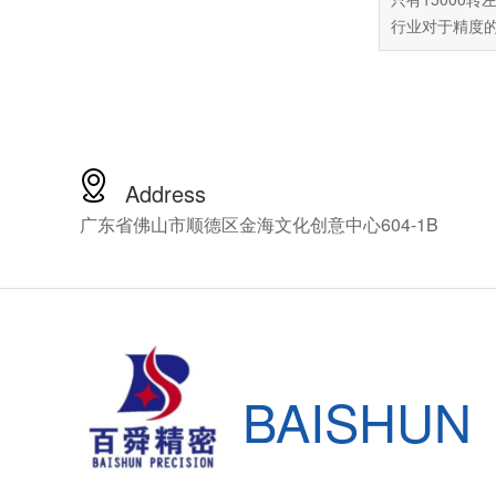
行业对于精度
这台机床已经
准，可是市面
60万以上，普
受这么高昂的
百舜精密，看
解决方案，百
Address
轴动力头十四
广东省佛山市顺德区金海文化创意中心604-1B
NSK的CNC
HES810-HS
细介绍这款产
BAISHUN