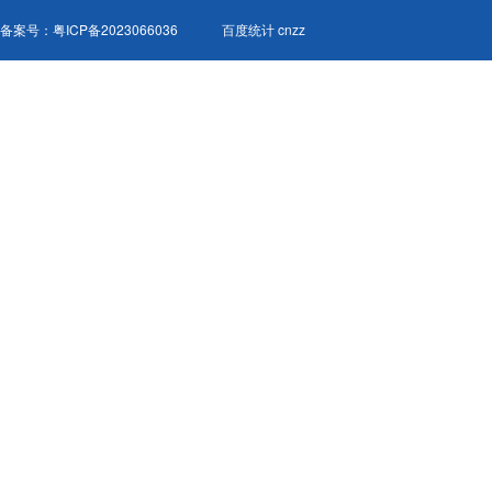
备案号：
粤ICP备2023066036
百度统计 cnzz