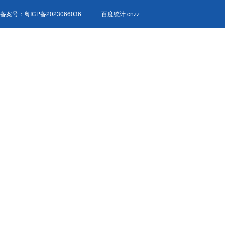
备案号：
粤ICP备2023066036
百度统计 cnzz