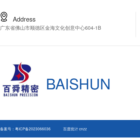
受这么高昂的价格，由此
百舜精密，看能不能找到
解决方案，百舜精密专注
Address
轴动力头十四年，推荐您
广东省佛山市顺德区金海文化创意中心604-1B
NSK的CNC加工中心增速
HES810-HSK A63，下
细介绍这款产品。
BAISHUN
备案号：
粤ICP备2023066036
百度统计 cnzz