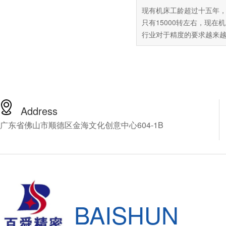
现有机床工龄超过十五年
只有15000转左右，现在
行业对于精度的要求越来
这台机床已经难以达到用
准，可是市面上的新机场
60万以上，普通中小企业
受这么高昂的价格，由此
百舜精密，看能不能找到
解决方案，百舜精密专注
Address
轴动力头十四年，推荐您
广东省佛山市顺德区金海文化创意中心604-1B
NSK的CNC加工中心增速
HES810-HSK A63，下
细介绍这款产品。
BAISHUN